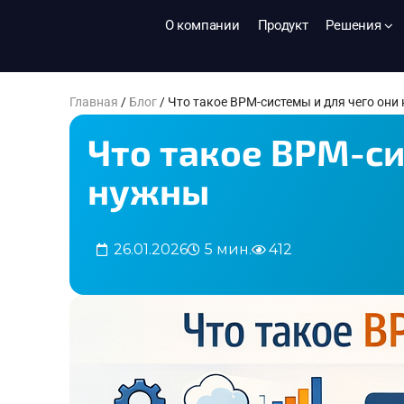
О компании
Продукт
Решения
Главная
/
Блог
/
Что такое BPM-системы и для чего они
Что такое BPM-си
нужны
26.01.2026
5 мин.
412