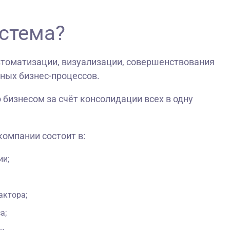
истема?
втоматизации, визуализации, совершенствования
ных бизнес-процессов.
бизнесом за счёт консолидации всех в одну
омпании состоит в:
ии;
актора;
а;