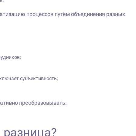
к.
матизацию процессов путём объединения разных
рудников;
ключает субъективность;
ативно преобразовывать.
 разница?