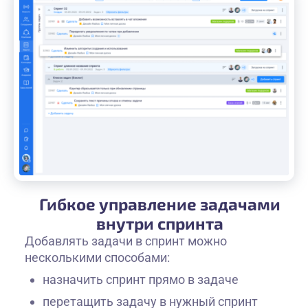
Гибкое управление задачами
внутри спринта
Добавлять задачи в спринт можно
несколькими способами:
назначить спринт прямо в задаче
перетащить задачу в нужный спринт