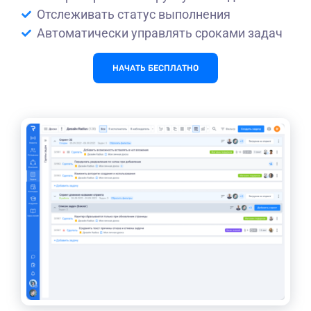
Отслеживать статус выполнения
Автоматически управлять сроками задач
НАЧАТЬ БЕСПЛАТНО