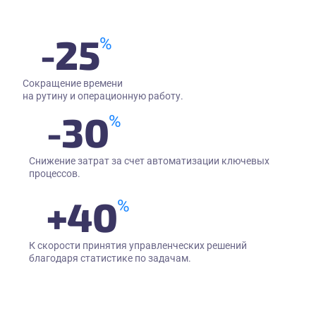
-
25
%
Сокращение времени
на рутину и операционную работу.
-
30
%
Снижение затрат за счет автоматизации ключевых
процессов.
+
40
%
К скорости принятия управленческих решений
благодаря статистике по задачам.