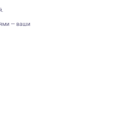
й.
иями — ваши