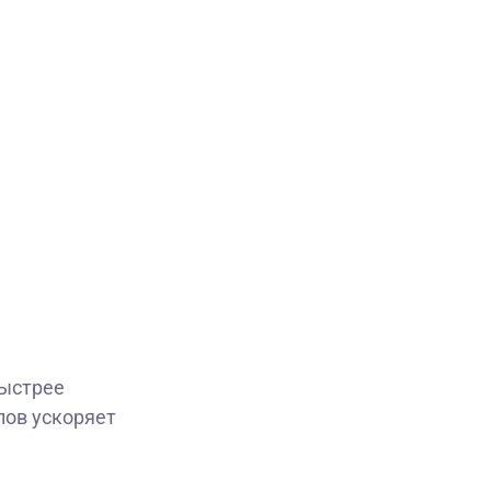
быстрее
лов ускоряет